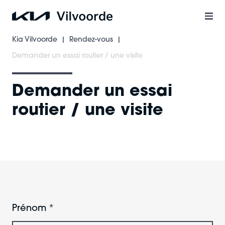
Aller
au
contenu
Kia Vilvoorde
Rendez-vous
|
|
principal
Demander un essai routier / une visite
Demander un essai
routier / une visite
Prénom